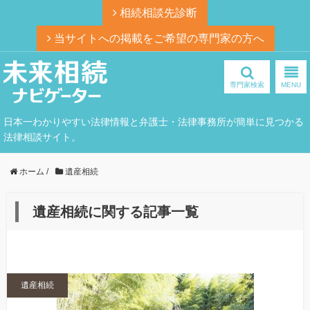
相続相談先診断
当サイトへの掲載をご希望の専門家の方へ
専門家検索
MENU
日本一わかりやすい法律情報と弁護士・法律事務所が簡単に見つかる
法律相談サイト。
ホーム
/
遺産相続
遺産相続に関する記事一覧
遺産相続