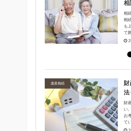
相
相
相
も
て贈
2
財
遺産相続
法
財
い
お
てい
2