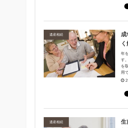
成
遺産相続
く
年
す
を
用で
2
生
遺産相続