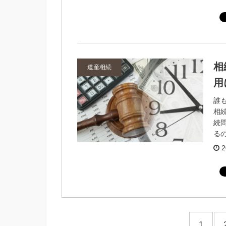
相
遺産相続
用
誰
相
続
るの
2
1