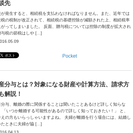
談先
続が発生すると、相続税を支払わなければなりません。また、近年では
続税の税制が改正されて、相続税の基礎控除が減額された上、相続税率
上がってしまいました。 反面、贈与税については控除の制度が拡大され
与税の節税はしや […]
016.05.09
Pocket
産分与とは？対象になる財産や計算方法、請求方
も解説！
産分与、離婚の際に関係することは聞いたことあるけど詳しく知らな
。 「いつか離婚する可能性があるので詳しく知っておきたい！」 と、
考えの方もいらっしゃいますよね。 夫婦が離婚を行う場合には、結婚し
たときに夫婦が協 […]
016.04.13