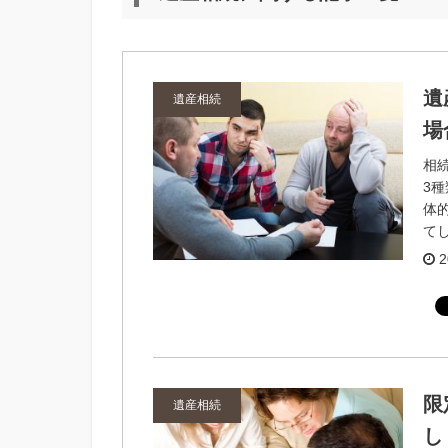
遺
遺産相続
場
相
3
体
てし
2
限
遺産相続
し