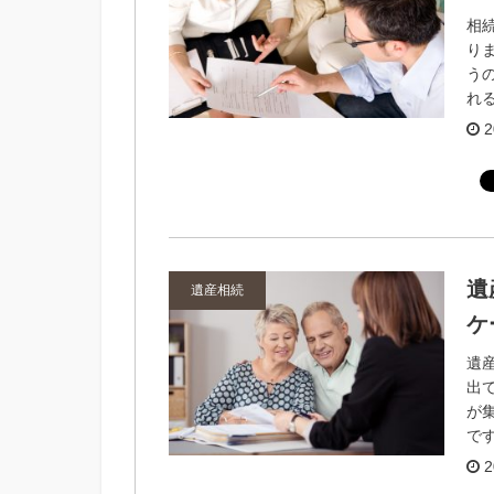
相
り
う
れる
2
遺
遺産相続
ケ
遺
出
が
です
2