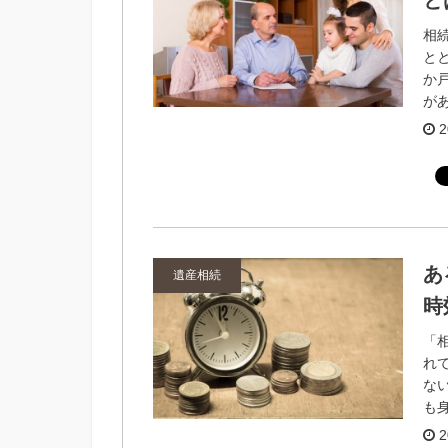
と
相
と
か
があ
2
あ
遺産相続
時
「
れ
な
も身
2