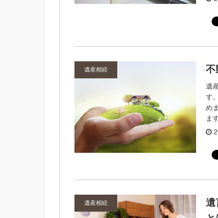
不
遺産相続
遺
す
め
ます
2
遺
遺産相続