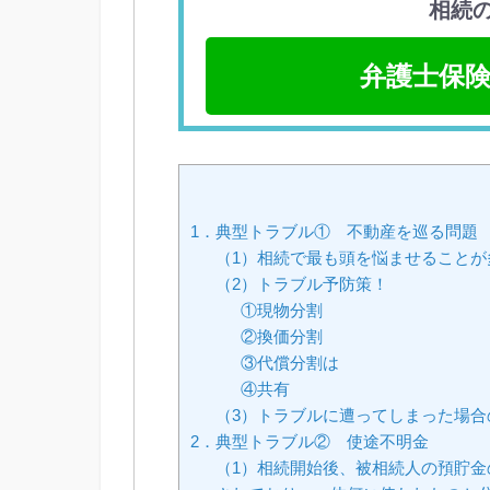
相続
弁護士保険
1．典型トラブル① 不動産を巡る問題
（1）相続で最も頭を悩ませることが
（2）トラブル予防策！
①現物分割
②換価分割
③代償分割は
④共有
（3）トラブルに遭ってしまった場合
2．典型トラブル② 使途不明金
（1）相続開始後、被相続人の預貯