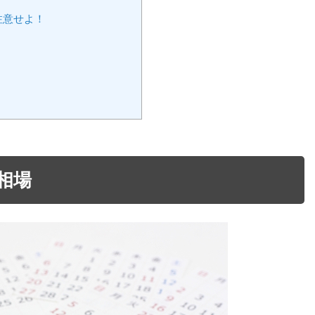
注意せよ！
相場