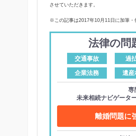
させていただきます。
※
この記事は
2017
年
10
月
11
日に加筆・
法律の問
交通事故
過
企業法務
遺産
専
未来相続ナビゲータ
離婚問題に