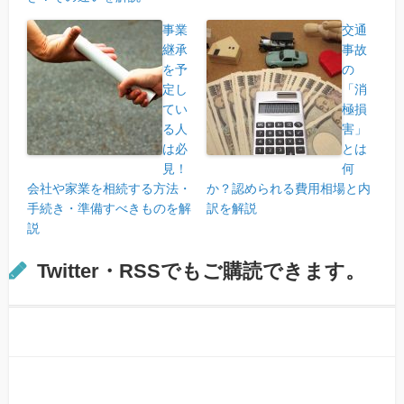
事業
交通
継承
事故
を予
の
定し
「消
てい
極損
る人
害」
は必
とは
見！
何
会社や家業を相続する方法・
か？認められる費用相場と内
手続き・準備すべきものを解
訳を解説
説
Twitter・RSSでもご購読できます。