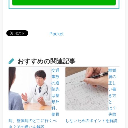
Pocket
おすすめの関連記事
交通
離婚
事故
届の
の通
正し
院先
い書
は整
き方
形外
と
科、
は？
整骨
失敗
院、整体院のどこに行くべ
しないためのポイントを解説
き？その違いを解説