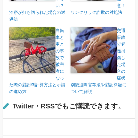
い？
意！
治療が打ち切られた場合の対
ワンクリック詐欺の対処法
処法
自転
交通
車と
事故
車と
で脊
の事
髄損
故で
傷し
被害
た場
者に
合の
なっ
症状
た際の慰謝料計算方法と示談
別後遺障害等級や慰謝料額に
の進め方
ついて解説
Twitter・RSSでもご購読できます。