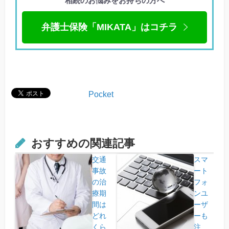
相続のお悩みをお持ちの方へ
弁護士保険「MIKATA」はコチラ
Pocket
おすすめの関連記事
交通
スマ
事故
ート
の治
フォ
療期
ンユ
間は
ーザ
どれ
ーも
くら
注