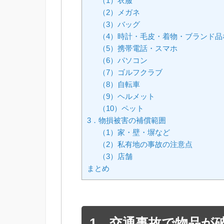
（1）衣服
（2）メガネ
（3）バッグ
（4）時計・毛皮・着物・ブランド品
（5）携帯電話・スマホ
（6）パソコン
（7）ゴルフクラブ
（8）自転車
（9）ヘルメット
（10）ペット
3．物損被害の補償範囲
（1）家・壁・塀など
（2）私有地の事故の注意点
（3）店舗
まとめ
1．交通事故で物品が