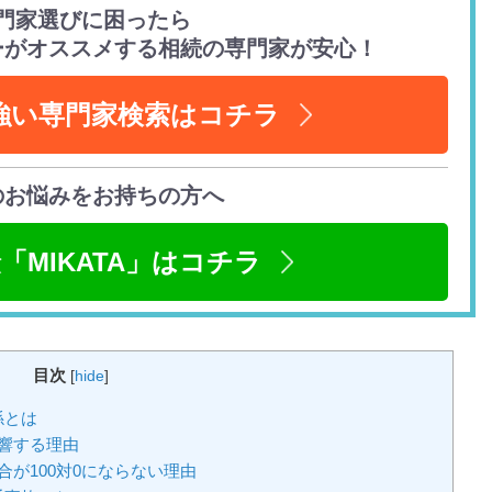
門家選びに困ったら
ーがオススメする相続の専門家が安心！
強い専門家検索はコチラ
のお悩みをお持ちの方へ
「MIKATA」はコチラ
目次
[
hide
]
係とは
響する理由
が100対0にならない理由