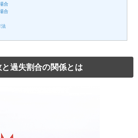
場合
場合
方法
故と過失割合の関係とは