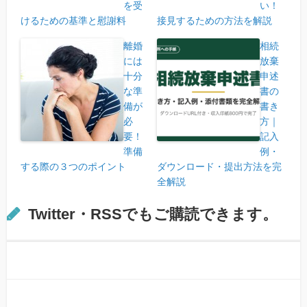
を受
い！
けるための基準と慰謝料
接見するための方法を解説
離婚
相続
には
放棄
十分
申述
な準
書の
備が
書き
必
方｜
要！
記入
準備
例・
する際の３つのポイント
ダウンロード・提出方法を完
全解説
Twitter・RSSでもご購読できます。