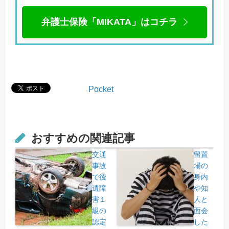
弁護士保険「MIKATA」はコチラ
Pocket
おすすめの関連記事
交通
留置
事故
場の
で後
身内
遺障
や知
害１
人と
級の
面会
認定
した