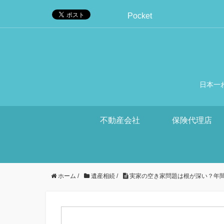
Pocket
日本一
不動産会社
保険代理店
ホーム
/
遺産相続
/
実家の空き家問題は根が深い？年