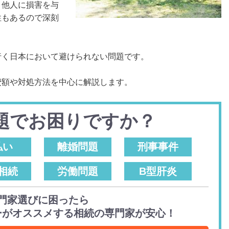
、他人に損害を与
性もあるので深刻
行く日本において避けられない問題です。
費額や対処方法を中心に解説します。
題でお困りですか？
払い
離婚問題
刑事事件
相続
労働問題
B型肝炎
門家選びに困ったら
ーがオススメする相続の専門家が安心！