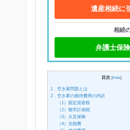
遺産相続に
相続
弁護士保険
目次
[
hide
]
1．空き家問題とは
2．空き家の維持費用の内訳
（1）固定資産税
（2）都市計画税
（3）火災保険
（4）光熱費