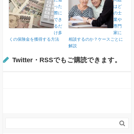
った
はど
際に
の士
でき
業や
るだ
専門
け多
家に
くの保険金を獲得する方法
相談するのか？ケースごとに
解説
Twitter・RSSでもご購読できます。
