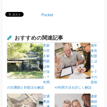
Pocket
おすすめの関連記事
実家
成年
の空
後見
き家
制度
問題
とは
は根
何
が深
か？
い？
その
年間
意味
の出費額と対処法を解説
や利用方法を詳しく解説
交通
遺産
事故
相続
に遭
問題