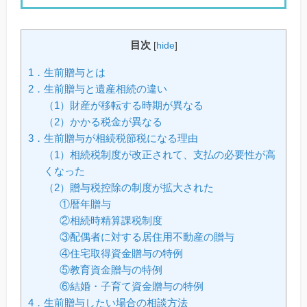
目次
[
hide
]
1．生前贈与とは
2．生前贈与と遺産相続の違い
（1）財産が移転する時期が異なる
（2）かかる税金が異なる
3．生前贈与が相続税節税になる理由
（1）相続税制度が改正されて、支払の必要性が高
くなった
（2）贈与税控除の制度が拡大された
①暦年贈与
②相続時精算課税制度
③配偶者に対する居住用不動産の贈与
④住宅取得資金贈与の特例
⑤教育資金贈与の特例
⑥結婚・子育て資金贈与の特例
4．生前贈与したい場合の相談方法