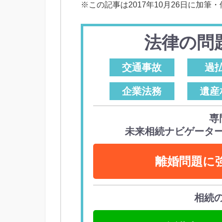
※この記事は2017年10月26日に加筆
法律の問
交通事故
過
企業法務
遺産
専
未来相続ナビゲータ
離婚問題に
相続