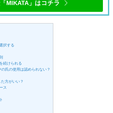
「MIKATA」はコチラ
選択する
則
を続けられる
中の氏の使用は認められない？
？
した方がいい？
ース
ト