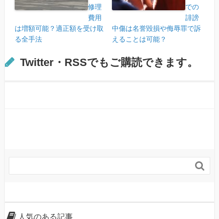
修理
での
費用
誹謗
は増額可能？適正額を受け取
中傷は名誉毀損や侮辱罪で訴
る全手法
えることは可能？
Twitter・RSSでもご購読できます。

人気のある記事