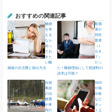
おすすめの関連記事
離婚
配偶
を考
者が
える
同性
なら
愛者
知っ
（Ｌ
てお
ＧＢ
きた
Ｔ）
い離
だっ
婚後の生活費と捻出方法
た！離婚理由にして慰謝料の
請求は可能？
自損
SNS
事故
や掲
の治
示板
療費
など
や車
ネッ
両の
ト上