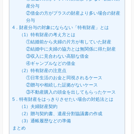
産分与
②借金の方がプラスの財産より多い場合の財産
分与
4．財産分与の対象にならない「特有財産」とは
（1）特有財産の考え方とは
①結婚前から夫婦の片方が有していた財産
②結婚中に夫婦の協力とは無関係に得た財産
③収入に見合わない高額な借金
④ギャンブルなどの借金
（2）特有財産の注意点
①日常生活のお金と同視されるケース
②贈与や相続した証拠がないケース
③不動産購入の頭金を出してもらったケース
5．特有財産をはっきりさせたい場合の対処法とは
（1）夫婦財産契約
（2）贈与契約書、遺産分割協議書の作成
（3）通帳履歴などの準備
まとめ