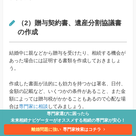
（2）贈与契約書、遺産分割協議書
の作成
結婚中に親などから贈与を受けたり、相続する機会が
あった場合には証明する書類を作成しておきましょ
う。
作成した書面が法的にも効力を持つかは署名、日付、
金額の記載など、いくつかの条件があること、また金
額によっては贈与税がかかることもあるので心配な場
合は
専門家に相談
してみましょう。
専門家選びに困ったら
未来相続ナビゲーターがオススメする相続の専門家が安心！
また、必要に応じて「
【無料ダウンロードOK】遺産
分割協議書の雛型と書き方
」も併せてご参照くださ
離婚問題に強い
専門家検索はコチラ