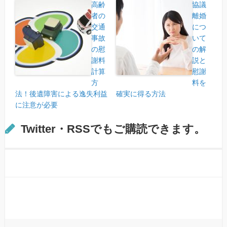
高齢
協議
者の
離婚
交通
につ
事故
いて
の慰
の解
謝料
説と
計算
慰謝
方
料を
法！後遺障害による逸失利益
確実に得る方法
に注意が必要
Twitter・RSSでもご購読できます。