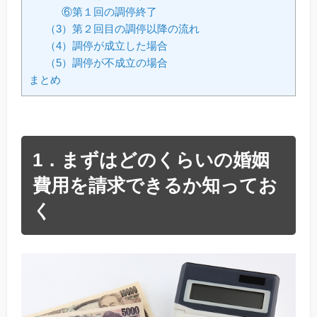
⑥第１回の調停終了
（3）第２回目の調停以降の流れ
（4）調停が成立した場合
（5）調停が不成立の場合
まとめ
1．まずはどのくらいの婚姻
費用を請求できるか知ってお
く