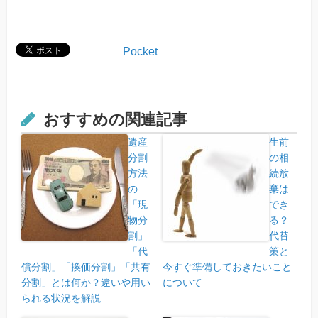
Pocket
おすすめの関連記事
遺産
生前
分割
の相
方法
続放
の
棄は
「現
でき
物分
る？
割」
代替
「代
策と
償分割」「換価分割」「共有
今すぐ準備しておきたいこと
分割」とは何か？違いや用い
について
られる状況を解説