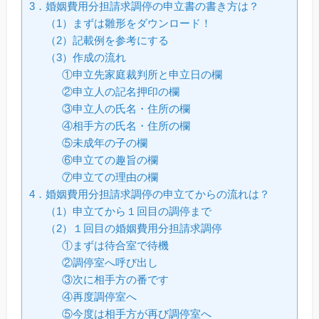
3．婚姻費用分担請求調停の申立書の書き方は？
（1）まずは雛形をダウンロード！
（2）記載例を参考にする
（3）作成の流れ
①申立先家庭裁判所と申立日の欄
②申立人の記名押印の欄
③申立人の氏名・住所の欄
④相手方の氏名・住所の欄
⑤未成年の子の欄
⑥申立ての趣旨の欄
⑦申立ての理由の欄
4．婚姻費用分担請求調停の申立てからの流れは？
（1）申立てから１回目の調停まで
（2）１回目の婚姻費用分担請求調停
①まずは待合室で待機
②調停室へ呼び出し
③次に相手方の番です
④再度調停室へ
⑤今度は相手方が再び調停室へ