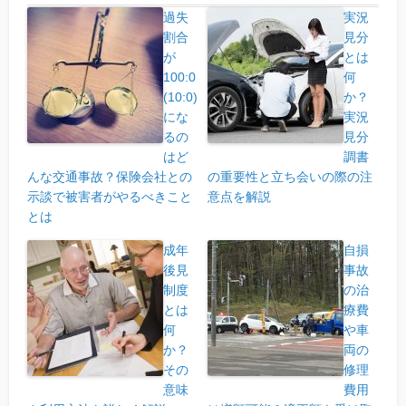
過失
実況
割合
見分
が
とは
100:0
何
(10:0)
か？
にな
実況
るの
見分
はど
調書
んな交通事故？保険会社との
の重要性と立ち会いの際の注
示談で被害者がやるべきこと
意点を解説
とは
成年
自損
後見
事故
制度
の治
とは
療費
何
や車
か？
両の
その
修理
意味
費用