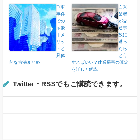
刑事
自営
事件
業者
での
が交
示談
通事
｜メ
故に
リッ
遭っ
トと
たら
具体
どう
的な方法まとめ
すればいい？休業損害の算定
を詳しく解説
Twitter・RSSでもご購読できます。