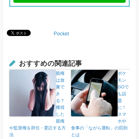
Pocket
おすすめの関連記事
親権
ポケ
は放
モン
棄で
GOで
き
も話
る？
題
獲得
に！
した
スマ
親権
ホや
や監督権を辞任・委託する方
食事の「ながら運転」の罰則
法
とは