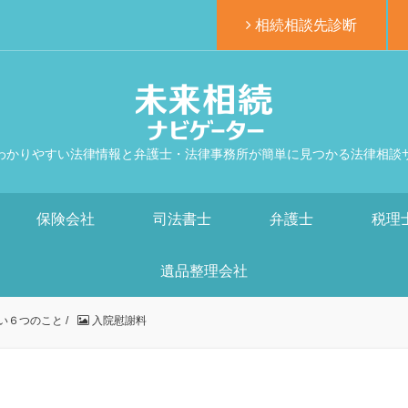
相続相談先診断
わかりやすい法律情報と弁護士・法律事務所が簡単に見つかる法律相談
保険会社
司法書士
弁護士
税理
遺品整理会社
い６つのこと
/
入院慰謝料