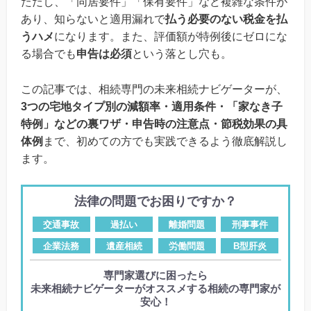
ただし、「同居要件」「保有要件」など複雑な条件が
あり、知らないと適用漏れで
払う必要のない税金を払
うハメ
になります。また、評価額が特例後にゼロにな
る場合でも
申告は必須
という落とし穴も。
この記事では、相続専門の未来相続ナビゲーターが、
3つの宅地タイプ別の減額率・適用条件・「家なき子
特例」などの裏ワザ・申告時の注意点・節税効果の具
体例
まで、初めての方でも実践できるよう徹底解説し
ます。
法律の問題でお困りですか？
交通事故
過払い
離婚問題
刑事事件
企業法務
遺産相続
労働問題
B型肝炎
専門家選びに困ったら
未来相続ナビゲーターがオススメする相続の専門家が
安心！