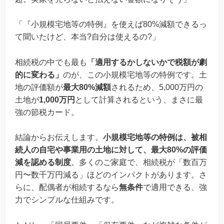
「『小規模宅地等の特例』を使えば80%減額できるっ
て聞いたけど、本当?自分は使えるの?」
相続税の中でも最も
「適用するかしないかで税額が劇
的に変わる」
のが、この小規模宅地等の特例です。土
地の評価額が
最大80%減額
されるため、5,000万円の
土地が
1,000万円
として計算されるという、まさに最
強の節税カード。
結論からお伝えします。
小規模宅地等の特例は、被相
続人の自宅や事業用の土地に対して、最大80%の評価
減を認める制度
。多くのご家庭で、相続税が「数百万
円〜数千万円減る」ほどのインパクトがあります。さ
らに、配偶者が相続するなら
無条件
で適用できる、強
力でシンプルな仕組みです。