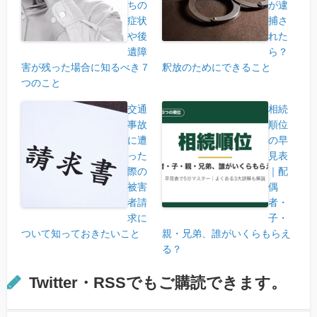
ちの
が逮
症状
捕さ
や後
れた
遺障
ら？
害が残った場合に知るべき７
釈放のためにできること
つのこと
交通
相続
事故
順位
に遭
の早
った
見表
際の
｜配
被害
偶
者請
者・
求に
子・
ついて知っておきたいこと
親・兄弟、誰がいくらもらえ
る？
Twitter・RSSでもご購読できます。