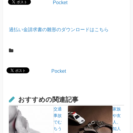
Pocket
過払い金請求書の雛形のダウンロードはこちら
Pocket
おすすめの関連記事
交通
家族
事故
や友
でむ
人、
ちう
知人