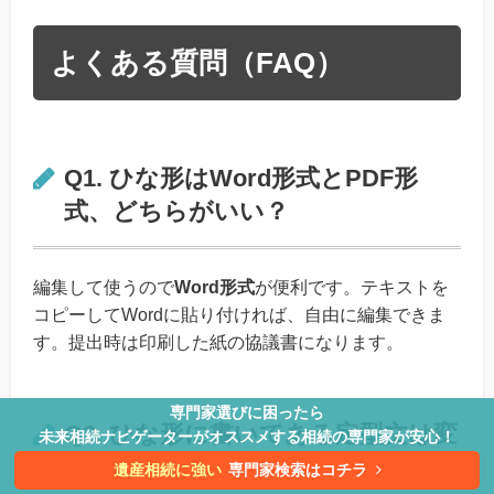
よくある質問（FAQ）
Q1. ひな形はWord形式とPDF形
式、どちらがいい？
編集して使うので
Word形式
が便利です。テキストを
コピーしてWordに貼り付ければ、自由に編集できま
す。提出時は印刷した紙の協議書になります。
専門家選びに困ったら
Q2. ひな形に書いてある定型文は変
未来相続ナビゲーターがオススメする相続の専門家が安心！
えていい？
遺産相続に強い
専門家検索はコチラ