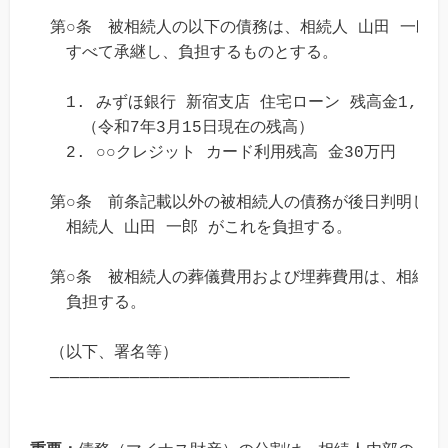
第○条　被相続人の以下の債務は、相続人 山田 一郎 が
　すべて承継し、負担するものとする。

　1. みずほ銀行 新宿支店 住宅ローン 残高金1,500
　　（令和7年3月15日現在の残高）

　2. ○○クレジット カード利用残高 金30万円

第○条　前条記載以外の被相続人の債務が後日判明した場
　相続人 山田 一郎 がこれを負担する。

第○条　被相続人の葬儀費用および埋葬費用は、相続人 
　負担する。

（以下、署名等）
