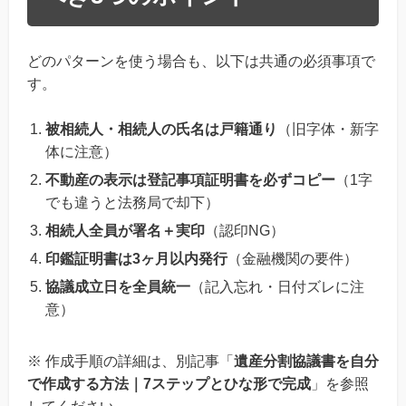
どのパターンを使う場合も、以下は共通の必須事項で
す。
被相続人・相続人の氏名は戸籍通り
（旧字体・新字
体に注意）
不動産の表示は登記事項証明書を必ずコピー
（1字
でも違うと法務局で却下）
相続人全員が署名＋実印
（認印NG）
印鑑証明書は3ヶ月以内発行
（金融機関の要件）
協議成立日を全員統一
（記入忘れ・日付ズレに注
意）
※ 作成手順の詳細は、別記事「
遺産分割協議書を自分
で作成する方法｜7ステップとひな形で完成
」を参照