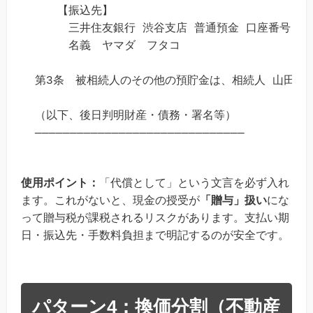
　　【振込先】

　　　三井住友銀行 渋谷支店 普通預金 口座番号 9876
　　　名義　ヤマダ　フタコ

第3条　被相続人のその他の預貯金は、相続人 山田 一
（以下、後日判明財産・債務・署名等）

使用ポイント：
「代償として」という文言を必ず入れ
ます。これがないと、現金の授受が
「贈与」扱い
にな
って贈与税が課税されるリスクがあります。支払い期
日・振込先・手数料負担まで明記するのが安全です。
パターン4：換価分割（不動産