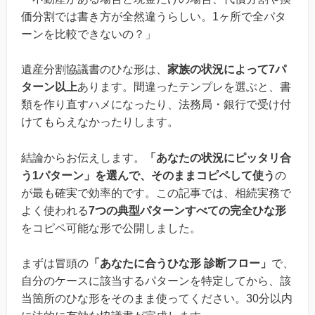
価分割では書き方が全然違うらしい。1ヶ所で全パタ
ーンを比較できないの？」
遺産分割協議書のひな形は、
家族の状況によって7パ
ターン以上
あります。間違ったテンプレを選ぶと、書
類を作り直すハメになったり、法務局・銀行で受け付
けてもらえなかったりします。
結論からお伝えします。
「あなたの状況にピッタリ合
う1パターン」を選んで、そのままコピペして使う
の
が最も確実で効率的です。この記事では、相続実務で
よく使われる
7つの典型パターンすべての完全ひな形
をコピペ可能な形で公開しました。
まずは冒頭の
「あなたに合うひな形 診断フロー」
で、
自分のケースに該当するパターンを特定してから、該
当箇所のひな形をそのまま使ってください。30分以内