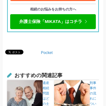
相続のお悩みをお持ちの方へ
弁護士保険「MIKATA」はコチラ
Pocket
おすすめの関連記事
遺産
刑事
相続
事件
問題
の流
はど
れに
の士
つい