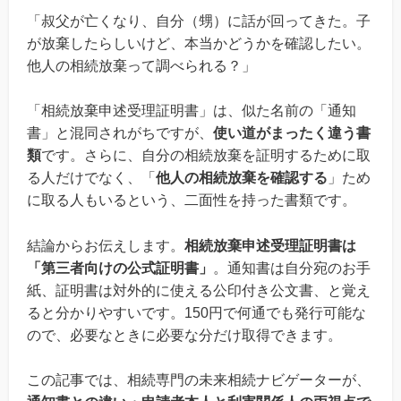
「叔父が亡くなり、自分（甥）に話が回ってきた。子
が放棄したらしいけど、本当かどうかを確認したい。
他人の相続放棄って調べられる？」
「相続放棄申述受理証明書」は、似た名前の「通知
書」と混同されがちですが、
使い道がまったく違う書
類
です。さらに、自分の相続放棄を証明するために取
る人だけでなく、「
他人の相続放棄を確認する
」ため
に取る人もいるという、二面性を持った書類です。
結論からお伝えします。
相続放棄申述受理証明書は
「第三者向けの公式証明書」
。通知書は自分宛のお手
紙、証明書は対外的に使える公印付き公文書、と覚え
ると分かりやすいです。150円で何通でも発行可能な
ので、必要なときに必要な分だけ取得できます。
この記事では、相続専門の未来相続ナビゲーターが、