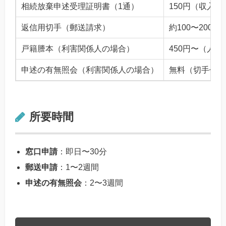
相続放棄申述受理証明書（1通）
150円（収入印
返信用切手（郵送請求）
約100〜200円
戸籍謄本（利害関係人の場合）
450円〜（人数
申述の有無照会（利害関係人の場合）
無料（切手代の
所要時間
窓口申請
：即日〜30分
郵送申請
：1〜2週間
申述の有無照会
：2〜3週間