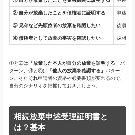
① 自分が放棄したことを金融機関に証明する
申述人
② 自分が放棄したことを債権者に証明する
申述人
③ 兄弟など先順位者の放棄を確認したい
後順位
④ 債権者として放棄の事実を確認したい
被相続
①と②は
「放棄した本人が自分の放棄を証明する」
パ
ターン、③と④は
「他人の放棄を確認する」
パター
ン。それぞれ申請者の資格や必要書類が変わるので、
自分のシナリオを把握しておきましょう。
相続放棄申述受理証明書と
は？基本