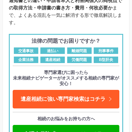
通知書との違い・申請者本人と利害関係人の両視点で
の取得方法・申請書の書き方・費用・何枚必要か
ま
で、よくある混乱を一気に解消する形で徹底解説しま
す。
法律の問題でお困りですか？
交通事故
過払い
離婚問題
刑事事件
企業法務
遺産相続
労働問題
B型肝炎
専門家選びに困ったら
未来相続ナビゲーターがオススメする相続の専門家が
安心！
遺産相続に強い専門家検索はコチラ
相続のお悩みをお持ちの方へ