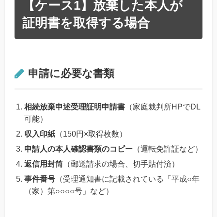
【ケース1】放棄した本人が
証明書を取得する場合
申請に必要な書類
相続放棄申述受理証明申請書
（家庭裁判所HPでDL
可能）
収入印紙
（150円×取得枚数）
申請人の本人確認書類のコピー
（運転免許証など）
返信用封筒
（郵送請求の場合、切手貼付済）
事件番号
（受理通知書に記載されている「平成○年
（家）第○○○○号」など）