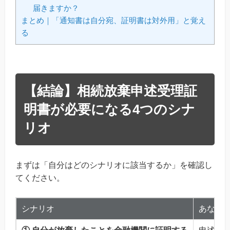
届きますか？
まとめ｜「通知書は自分宛、証明書は対外用」と覚え
る
【結論】相続放棄申述受理証
明書が必要になる4つのシナ
リオ
まずは「自分はどのシナリオに該当するか」を確認し
てください。
シナリオ
あなた