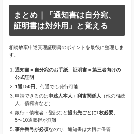
まとめ｜「通知書は自分宛、
証明書は対外用」と覚える
相続放棄申述受理証明書のポイントを最後に整理しま
す。
通知書 = 自分宛のお手紙
、
証明書 = 第三者向けの
公式証明
1通150円
、何通でも発行可能
申請できるのは
申述人本人
＋
利害関係人
（他の相続
人、債権者など）
銀行・債権者・登記など
提出先ごとに1枚必要
、
5〜10通取得が無難
事件番号が必須
なので、通知書は大切に保管