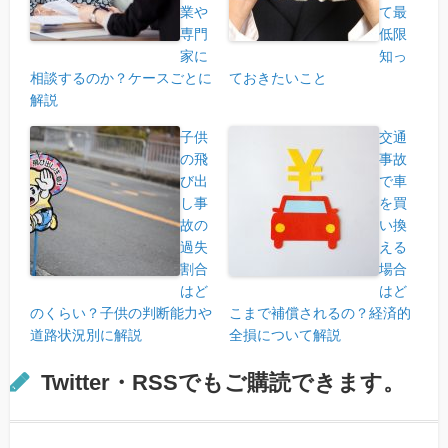
業や
て最
専門
低限
家に
知っ
相談するのか？ケースごとに
ておきたいこと
解説
子供
交通
の飛
事故
び出
で車
し事
を買
故の
い換
過失
える
割合
場合
はど
はど
のくらい？子供の判断能力や
こまで補償されるの？経済的
道路状況別に解説
全損について解説
Twitter・RSSでもご購読できます。