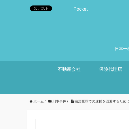
Pocket
日本一
不動産会社
保険代理店
ホーム
/
刑事事件
/
痴漢冤罪での逮捕を回避するため