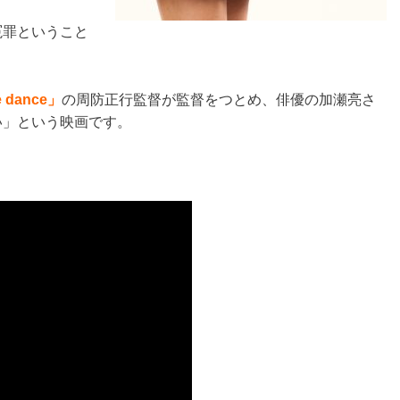
冤罪ということ
e dance」
の周防正行監督が監督をつとめ、俳優の加瀬亮さ
い」という映画です。