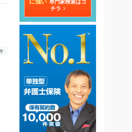
に強い
専門家検索はコ
チラ
市